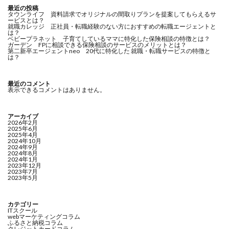
最近の投稿
タウンライフ 資料請求でオリジナルの間取りプランを提案してもらえるサ
ービスとは？
就職カレッジ 正社員・転職経験のない方におすすめの転職エージェントと
は？
ベビープラネット 子育てしているママに特化した保険相談の特徴とは？
ガーデン FPに相談できる保険相談のサービスのメリットとは？
第二新卒エージェントneo 20代に特化した 就職・転職サービスの特徴と
は？
最近のコメント
表示できるコメントはありません。
アーカイブ
2026年2月
2025年6月
2025年4月
2024年10月
2024年9月
2024年8月
2024年1月
2023年12月
2023年7月
2023年5月
カテゴリー
ITスクール
webマーケティングコラム
ふるさと納税コラム
クレジットカードコラム