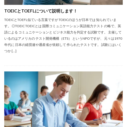
TOEICとTOEFLについて説明します！
TOEICとTOEFL似ている言葉ですが TOEICのほうが日本では 知られていま
す。 ◎TOEIC TOEICとは 国際コミュニケーション英語能力テスト の略で、英
語による コミュニケーションと ビジネス能力を判定する試験です。 主催して
いるのはアメリカの テスト開発機構（ETS） というNPOですが、 元々は1970
年代に 日本の経団連や通産省が依頼して 作られたテストです。 試験にはいく
つか […]