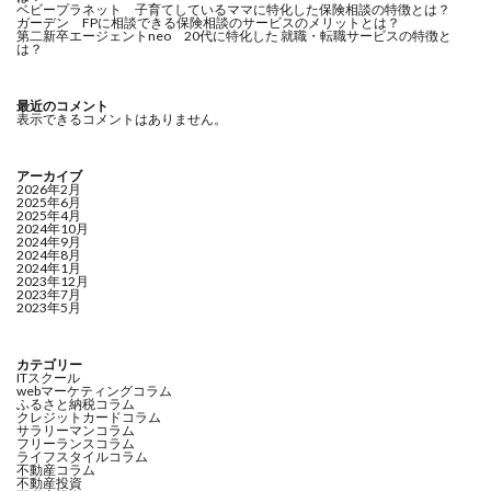
ベビープラネット 子育てしているママに特化した保険相談の特徴とは？
ガーデン FPに相談できる保険相談のサービスのメリットとは？
第二新卒エージェントneo 20代に特化した 就職・転職サービスの特徴と
は？
最近のコメント
表示できるコメントはありません。
アーカイブ
2026年2月
2025年6月
2025年4月
2024年10月
2024年9月
2024年8月
2024年1月
2023年12月
2023年7月
2023年5月
カテゴリー
ITスクール
webマーケティングコラム
ふるさと納税コラム
クレジットカードコラム
サラリーマンコラム
フリーランスコラム
ライフスタイルコラム
不動産コラム
不動産投資