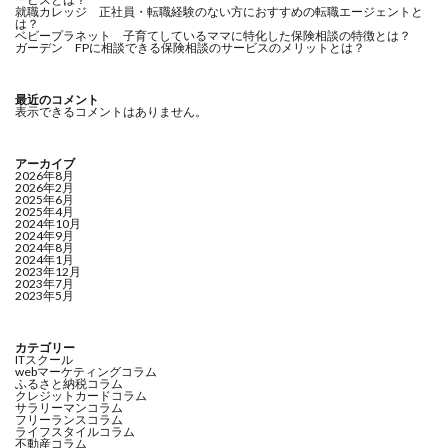
就職カレッジ 正社員・転職経験のない方におすすめの転職エージェントと
は？
ベビープラネット 子育てしているママに特化した保険相談の特徴とは？
ガーデン FPに相談できる保険相談のサービスのメリットとは？
最近のコメント
表示できるコメントはありません。
アーカイブ
2026年8月
2026年2月
2025年6月
2025年4月
2024年10月
2024年9月
2024年8月
2024年1月
2023年12月
2023年7月
2023年5月
カテゴリー
ITスクール
webマーケティングコラム
ふるさと納税コラム
クレジットカードコラム
サラリーマンコラム
フリーランスコラム
ライフスタイルコラム
不動産コラム