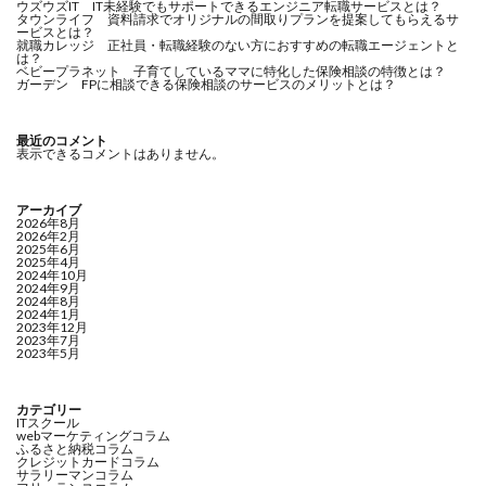
ウズウズIT IT未経験でもサポートできるエンジニア転職サービスとは？
タウンライフ 資料請求でオリジナルの間取りプランを提案してもらえるサ
ービスとは？
就職カレッジ 正社員・転職経験のない方におすすめの転職エージェントと
は？
ベビープラネット 子育てしているママに特化した保険相談の特徴とは？
ガーデン FPに相談できる保険相談のサービスのメリットとは？
最近のコメント
表示できるコメントはありません。
アーカイブ
2026年8月
2026年2月
2025年6月
2025年4月
2024年10月
2024年9月
2024年8月
2024年1月
2023年12月
2023年7月
2023年5月
カテゴリー
ITスクール
webマーケティングコラム
ふるさと納税コラム
クレジットカードコラム
サラリーマンコラム